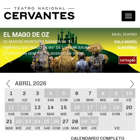
EL MAGO DE OZ
EN EL TEATRO
DE MARISÉ MONTEIRO BASADO EN “EL
SALA MARÍA
MARAVILLOSO MAGO DE OZ” DE L. FRANK BAUM
GUERRERO
/ DIRECCIÓN GENERAL DE SEBASTIÁN IRIGO
ENTRADAS
ABRIL 2026
1
2
3
4
5
6
7
8
9
10
MIE
JUE
VIE
SAB
DOM
LUN
MAR
MIE
JUE
VIE
11
12
13
14
15
16
17
18
19
20
SAB
DOM
LUN
MAR
MIE
JUE
VIE
SAB
DOM
LUN
21
22
23
24
25
26
27
28
29
30
MAR
MIE
JUE
VIE
SAB
DOM
LUN
MAR
MIE
JUE
VIE
CALENDARIO COMPLETO