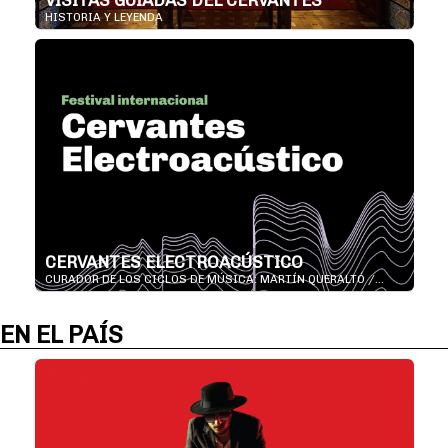
VISITAS GUIADAS DEL CERVANTES
HISTORIA Y LEYENDA
CERVANTES ELECTROACÚSTICO
CURADOR DE LOS CICLOS DE MÚSICA: MARTÍN QUERALTÓ /...
EN EL PAÍS