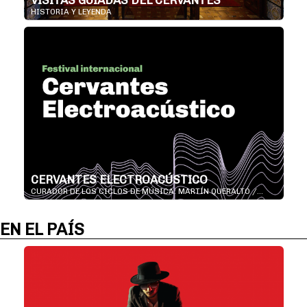
VISITAS GUIADAS DEL CERVANTES
HISTORIA Y LEYENDA
CERVANTES ELECTROACÚSTICO
CURADOR DE LOS CICLOS DE MÚSICA: MARTÍN QUERALTÓ /...
EN EL PAÍS