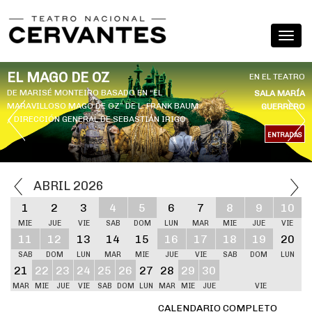
EL MAGO DE OZ
EN EL TEATRO
DE MARISÉ MONTEIRO BASADO EN “EL
SALA MARÍA
MARAVILLOSO MAGO DE OZ” DE L. FRANK BAUM
GUERRERO
/ DIRECCIÓN GENERAL DE SEBASTIÁN IRIGO
ENTRADAS
ABRIL 2026
1
2
3
4
5
6
7
8
9
10
MIE
JUE
VIE
SAB
DOM
LUN
MAR
MIE
JUE
VIE
11
12
13
14
15
16
17
18
19
20
SAB
DOM
LUN
MAR
MIE
JUE
VIE
SAB
DOM
LUN
21
22
23
24
25
26
27
28
29
30
MAR
MIE
JUE
VIE
SAB
DOM
LUN
MAR
MIE
JUE
VIE
CALENDARIO COMPLETO