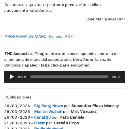
Doradas es, quizás, el pretexto para verlas a ellas
nuevamente refulgentes.
José María Muscari
PROGRAMA DE MANO (Versión PDF)
TNC Accesible
| El siguiente audio corresponde a lectura del
programa de mano del espectáculo
Doradas
en la voz de
Carolina Papaleo. Haga click para escuchar.
Reproductor
00:00
00:00
de
audio
Publicaciones
26/03/2026 –
Big Bang News
por
Samantha Plaza Monroy
26/03/2026 –
Martin Wullich
por
Milly Vázquez
26/03/2026 –
Canal 26
por
Pato Daniele
25/03/2026 –
Clarín
por
Hernán Firpo
23/03/2026 –
Radio Nacional