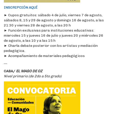
INSCRIPCIÓN AQUÍ
► Cupos gratuitos: s
ábado 4 de julio, v
iernes 7 de agosto,
s
ábados 8, 15 y 29 de agosto y d
omingo 16 de agosto, a las
21:30 y v
iernes 28 de agosto, a las 20 h
► Función exclusivas para instituciones educativas:
miercoles 15 y jueves 16 de julio y jueves 20 y miércoles 26
de agosto, a las 10 y a las 15 h
► Charla debate posterior con los artistas y mediación
pedagógica.
► Acompañamiento de materiales pedagógicos
—
CABA/
EL MAGO DE OZ
Nivel primario (de 2do a 5to grado)