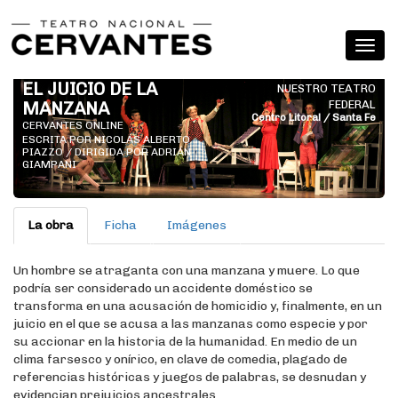
EL JUICIO DE LA
NUESTRO TEATRO
MANZANA
FEDERAL
Centro Litoral / Santa Fe
CERVANTES ONLINE
ESCRITA POR NICOLÁS ALBERTO
PIAZZO / DIRIGIDA POR ADRIÁN
GIAMPANI
La obra
Ficha
Imágenes
Un hombre se atraganta con una manzana y muere. Lo que
podría ser considerado un accidente doméstico se
transforma en una acusación de homicidio y, finalmente, en un
juicio en el que se acusa a las manzanas como especie y por
su accionar en la historia de la humanidad. En medio de un
clima farsesco y onírico, en clave de comedia, plagado de
referencias históricas y juegos de palabras, se desnudan y
evidencian prejuicios ancestrales.