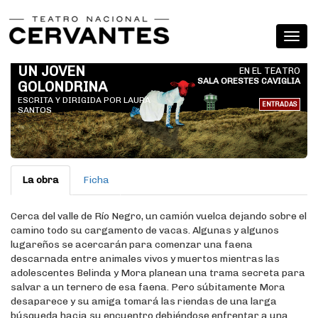
UN JOVEN
EN EL TEATRO
SALA ORESTES CAVIGLIA
GOLONDRINA
ESCRITA Y DIRIGIDA POR LAURA
ENTRADAS
SANTOS
La obra
Ficha
Cerca del valle de Río Negro, un camión vuelca dejando sobre el
camino todo su cargamento de vacas. Algunas y algunos
lugareños se acercarán para comenzar una faena
descarnada entre animales vivos y muertos mientras las
adolescentes Belinda y Mora planean una trama secreta para
salvar a un ternero de esa faena. Pero súbitamente Mora
desaparece y su amiga tomará las riendas de una larga
búsqueda hacia su encuentro debiéndose enfrentar a una