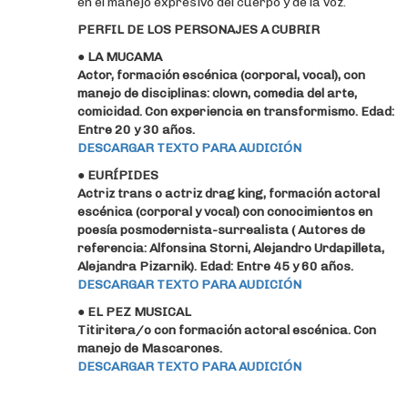
en el manejo expresivo del cuerpo y de la voz.
PERFIL DE LOS PERSONAJES A CUBRIR
●
LA MUCAMA
Actor, formación escénica (corporal, vocal), con
manejo de disciplinas: clown, comedia del arte,
comicidad. Con experiencia en transformismo. Edad:
Entre 20 y 30 años.
DESCARGAR TEXTO PARA AUDICIÓN
●
EURÍPIDES
Actriz trans o actriz drag king, formación actoral
escénica (corporal y vocal) con conocimientos en
poesía posmodernista-surrealista ( Autores de
referencia: Alfonsina Storni, Alejandro Urdapilleta,
Alejandra Pizarnik). Edad: Entre 45 y 60 años.
DESCARGAR TEXTO PARA AUDICIÓN
● EL PEZ MUSICAL
Titiritera/o con formación actoral escénica. Con
manejo de Mascarones.
DESCARGAR TEXTO PARA AUDICIÓN