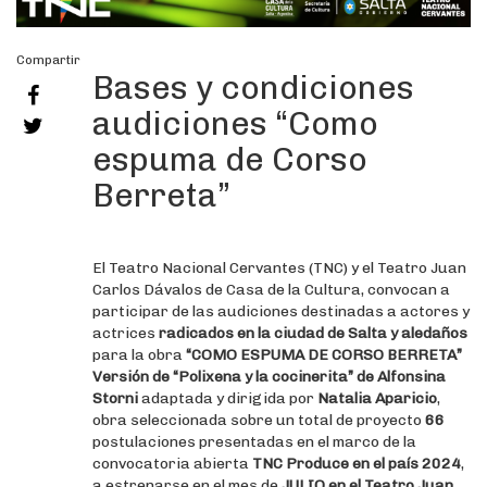
Compartir
Bases y condiciones
audiciones “Como
espuma de Corso
Berreta”
El Teatro Nacional Cervantes (TNC) y el Teatro Juan
Carlos Dávalos de Casa de la Cultura, convocan a
participar de las audiciones destinadas a actores y
actrices
radicados en la ciudad de Salta y aledaños
para la obra
“COMO ESPUMA DE CORSO BERRETA”
Versión de “Polixena y la cocinerita” de Alfonsina
Storni
adaptada y dirigida por
Natalia Aparicio
,
obra seleccionada sobre un total de proyecto
66
postulaciones presentadas en el marco de la
convocatoria abierta
TNC Produce en el país 2024
,
a estrenarse en el mes de
JULIO en el Teatro Juan