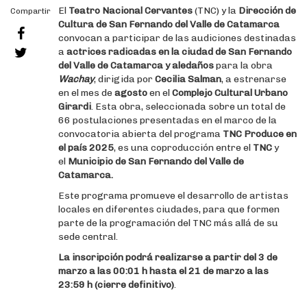
El
Teatro Nacional Cervantes
(TNC) y la
Dirección de
Compartir
Cultura de San Fernando del Valle de Catamarca
convocan a participar de las audiciones destinadas
a
actrices radicadas en la ciudad de San Fernando
del Valle de Catamarca y aledaños
para la obra
Wachay
, dirigida por
Cecilia Salman
, a estrenarse
en el mes de
agosto
en el
Complejo Cultural Urbano
Girardi
. Esta obra, seleccionada sobre un total de
66 postulaciones presentadas en el marco de la
convocatoria abierta del programa
TNC Produce en
el país 2025
, es una coproducción entre el
TNC
y
el
Municipio de San Fernando del Valle de
Catamarca.
Este programa promueve el desarrollo de artistas
locales en diferentes ciudades, para que formen
parte de la programación del TNC más allá de su
sede central.
La inscripción podrá realizarse a partir del 3 de
marzo a las 00:01 h hasta el 21 de marzo a las
23:59 h (cierre definitivo)
.