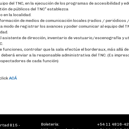
quipo del TNC, en la ejecución de los programas de accesibilidad y e
ión de públicos del TNC” establezca
o en la localidad.
formación de medios de comunicación locales (radios / periódicos /
 a modo de registrar los avances y poder comunicar al equipo del T
idad.
al asistente de dirección, inventario de vestuario/escenografía y ut
C.
e funciones, controlar que la sala efectúe el borderaux, más allá de
deberá enviar a la responsable administrativa del TNC. (Es impresc
e espectadores de cada función)
click
ACÁ
Boletería:
+54 11 4816-4
ertad 815 -