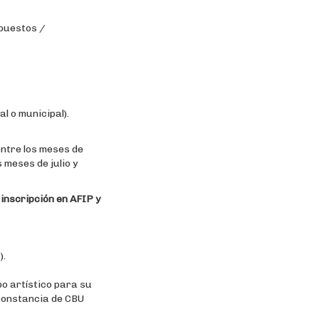
upuestos /
l o municipal).
entre los meses de
 meses de julio y
inscripción en AFIP y
).
po artístico para su
 Constancia de CBU