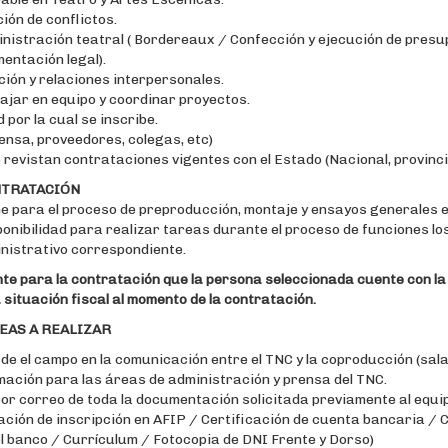
ión de conflictos.
inistración teatral ( Bordereaux / Confección y ejecución de pres
entación legal).
ción y relaciones interpersonales.
ajar en equipo y coordinar proyectos.
d por la cual se inscribe.
ensa, proveedores, colegas, etc)
 revistan contrataciones vigentes con el Estado (Nacional, provincia
NTRATACIÓN
time para el proceso de preproducción, montaje y ensayos generales 
sponibilidad para realizar tareas durante el proceso de funciones los
inistrativo correspondiente.
nte para la contratación que la persona seleccionada cuente con la 
situación fiscal al momento de la contratación.
EAS A REALIZAR
 el campo en la comunicación entre el TNC y la coproducción (sala
mación para las áreas de administración y prensa del TNC.
por correo de toda la documentación solicitada previamente al equi
ación de inscripción en AFIP / Certificación de cuenta bancaria /
el banco / Currículum / Fotocopia de DNI Frente y Dorso)