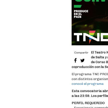
El Teatro 
Compartir
de Salta y
de Corso B
coproducción con la Se
El programa TNC PRODU
con distintos organism
conocé el programa
Esta convocatoria abre
a las 23:59. Los perfi
PERFIL REQUERIDO
– Experiencia comprob