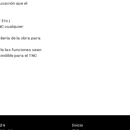
ducación que el
 Etc.)
NC cualquier
ilería de la obra para
 la las funciones sean
indible para el TNC
224
Inicio